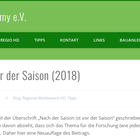
my e.V.
REGIO HD
TIPPS
KONTAKT
LINKS
BAUANLE
or der Saison (2018)
Blog
,
Regional-Wettbewerb HD
,
Tipps
it der Überschrift „Nach der Saison ist vor der Saison“ geschriebe
 davon absieht, dass sich das Thema für die Forschung (wie jedes
g. Daher hier eine Neuauflage des Beitrags.