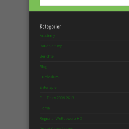
Kategorien
Academy
Bauanleitung
Berichte
Blog
Curriculum
Entenspiel
FLL Team 2006-2013
Home
Regional-Wettbewerb HD
Robot Game Scores