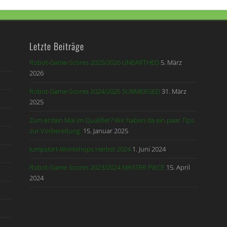
Letzte Beiträge
Robot-Game-Scores 2025/2026 UNEARTHED
5. März
2026
Robot-Game-Scores 2024/2025 SUBMERGED
31. März
2025
Zum ersten Mal im Qualifier? Wir haben da ein paar Tips
zur Vorbereitung.
15. Januar 2025
Jumpstart-Workshops Herbst 2024
1. Juni 2024
Robot-Game-Scores 2023/2024 MASTER PIECE
15. April
2024