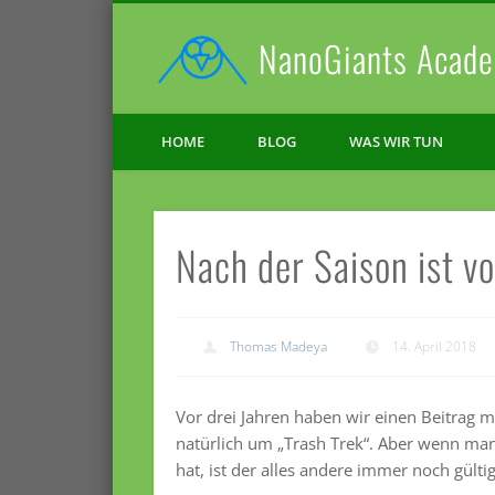
NanoGiants Acade
Facebook
Vimeo
HOME
BLOG
WAS WIR TUN
Nach der Saison ist v
Thomas Madeya
14. April 2018
Vor drei Jahren haben wir einen Beitrag m
natürlich um „Trash Trek“. Aber wenn man
hat, ist der alles andere immer noch gülti