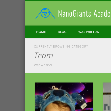
NanoGiants Acade
Facebook
Vimeo
HOME
BLOG
WAS WIR TUN
CURRENTLY BROWSING CATEGORY
Team
Wer wir sind.