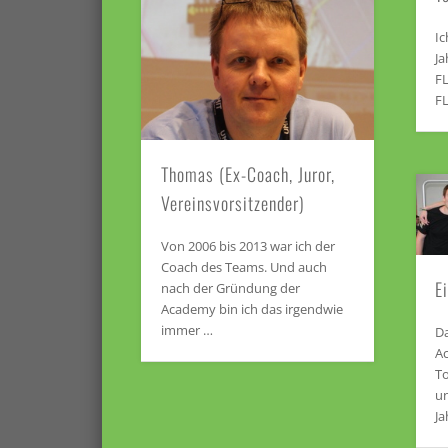
Ic
Ja
FL
F
Thomas (Ex-Coach, Juror,
Vereinsvorsitzender)
Von 2006 bis 2013 war ich der
Coach des Teams. Und auch
E
nach der Gründung der
Academy bin ich das irgendwie
immer …
D
Ac
To
un
Ja