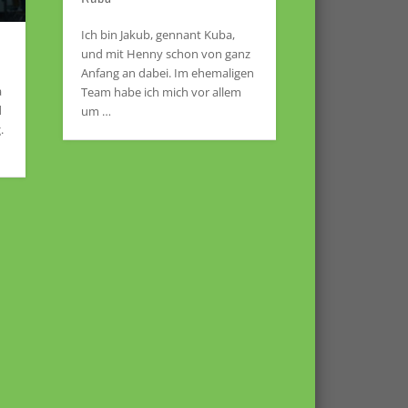
Ich bin Jakub, gennant Kuba,
und mit Henny schon von ganz
Anfang an dabei. Im ehemaligen
a
Team habe ich mich vor allem
d
um …
.