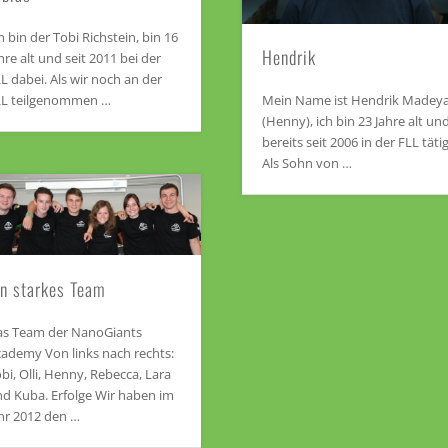
h bin der Tobi Richstein, bin 16
Hendrik
hre alt und seit 2011 bei der
L dabei. Als wir noch an der
LL teilgenommen …
Mein Name ist Hendrik Madey
(Henny), ich bin 23 Jahre alt un
bereits seit 2006 in der FLL tätig
Als Sohn von …
in starkes Team
as Team der NanoGiants
ademy Von links nach rechts:
bi, Olli, Henny, Rebecca, Lara
d Kuba. Erfolge Wir haben im
hr 2012 den …