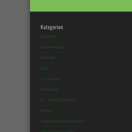
Kategorien
Academy
Bauanleitung
Berichte
Blog
Curriculum
Entenspiel
FLL Team 2006-2013
Home
Regional-Wettbewerb HD
Robot Game Scores