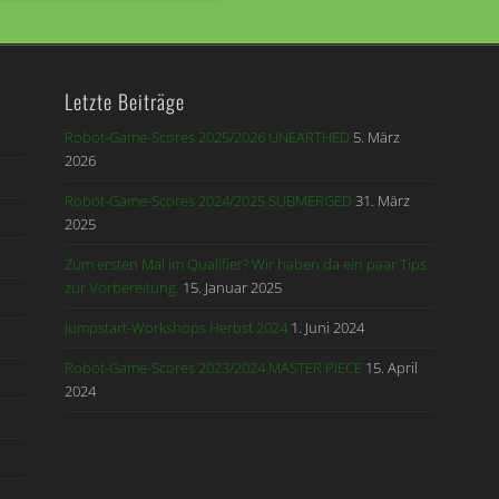
Letzte Beiträge
Robot-Game-Scores 2025/2026 UNEARTHED
5. März
2026
Robot-Game-Scores 2024/2025 SUBMERGED
31. März
2025
Zum ersten Mal im Qualifier? Wir haben da ein paar Tips
zur Vorbereitung.
15. Januar 2025
Jumpstart-Workshops Herbst 2024
1. Juni 2024
Robot-Game-Scores 2023/2024 MASTER PIECE
15. April
2024