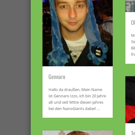
O
Me
Si
Bi
fr
Gennaro
Hallo da draußen, Mein Name
ist Gennaro Izzo, ich bin 20 Jahre
alt und seit Mitte diesen Jahres
bei den NanoGiants dabei! …
T