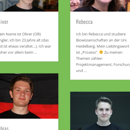
liver
Rebecca
in Name ist Oliver (Olli)
Ich bin Rebecca und studiere
ngler, ich bin 23 Jahre alt (das
Biowissenschaften an der Uni
ld ist etwas veraltet…). Ich war
Heidelberg. Mein Lieblingswort
üher vor allem beim …
ist „Prozess“.
Zu meinen
Themen zählen
Projektmanagement, Forschun
und …
obias