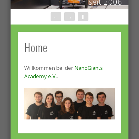
seit 2006
←
→
||
Home
Willkommen bei der
NanoGiants
Academy e.V.
.