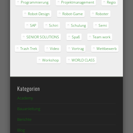
Programmierung
Projektmanagement
Regio
Robot-Design
Robot-Game
Roboter
SAP
Schiri
Schulung
Semi
SENIOR SOLUTIONS
Spaß
Team work
Trash Trek
Video
Vortrag
Wettbewerb
Workshop
WORLD CLASS
Kategorien
Academy
Bauanleitung
Berichte
Blog