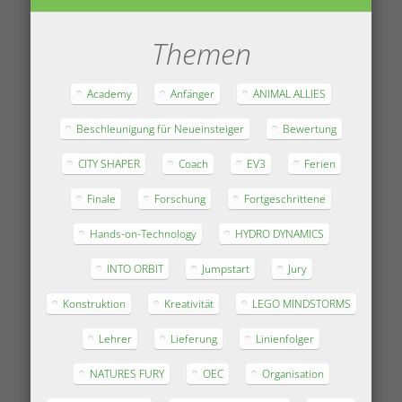
Themen
Academy
Anfänger
ANIMAL ALLIES
Beschleunigung für Neueinsteiger
Bewertung
CITY SHAPER
Coach
EV3
Ferien
Finale
Forschung
Fortgeschrittene
Hands-on-Technology
HYDRO DYNAMICS
INTO ORBIT
Jumpstart
Jury
Konstruktion
Kreativität
LEGO MINDSTORMS
Lehrer
Lieferung
Linienfolger
NATURES FURY
OEC
Organisation