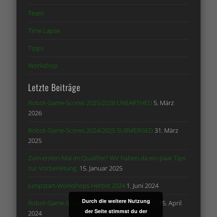
Team
Time Lapse
Tipps
Workshop
Letzte Beiträge
Robot-Game-Scores 2025/2026 UNEARTHED
5. März
2026
Robot-Game-Scores 2024/2025 SUBMERGED
31. März
2025
Zum ersten Mal im Qualifier? Wir haben da ein paar Tips
zur Vorbereitung.
15. Januar 2025
Jumpstart-Workshops Herbst 2024
1. Juni 2024
Durch die weitere Nutzung
Robot-Game-Scores 2023/2024 MASTER PIECE
15. April
der Seite stimmst du der
2024