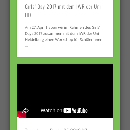
Girls‘ Day 2017 mit dem IWR der Uni
HD
Am 27. April haben wir im Rahmen des Girls‘
Days 2017 zusammen mit dem IWR der Uni
Heidelberg einen Workshop für Schülerinnen
…