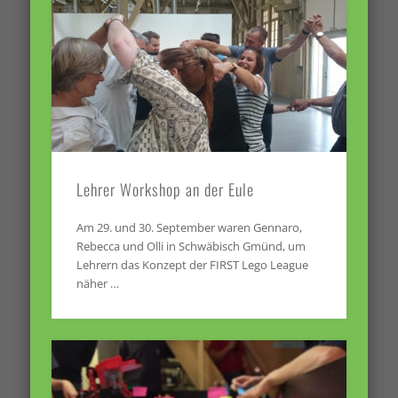
Lehrer Workshop an der Eule
Am 29. und 30. September waren Gennaro,
Rebecca und Olli in Schwäbisch Gmünd, um
Lehrern das Konzept der FIRST Lego League
näher …