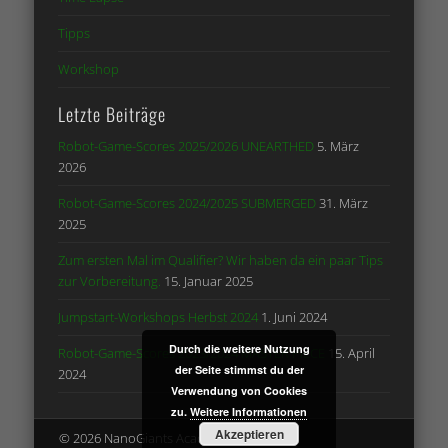
Tipps
Workshop
Letzte Beiträge
Robot-Game-Scores 2025/2026 UNEARTHED
5. März
2026
Robot-Game-Scores 2024/2025 SUBMERGED
31. März
2025
Zum ersten Mal im Qualifier? Wir haben da ein paar Tips
zur Vorbereitung.
15. Januar 2025
Jumpstart-Workshops Herbst 2024
1. Juni 2024
Durch die weitere Nutzung
Robot-Game-Scores 2023/2024 MASTER PIECE
15. April
der Seite stimmst du der
2024
Verwendung von Cookies
zu.
Weitere Informationen
Akzeptieren
© 2026 NanoGiants Academy e.V.