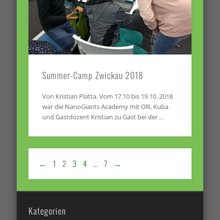
Summer-Camp Zwickau 2018
Von Kristian Platta. Vom 17.10 bis 19.10. 2018
war die NanoGiants Academy mit Olli, Kuba
und Gastdozent Kristian zu Gast bei der …
←
1
2
3
4
…
7
→
Kategorien