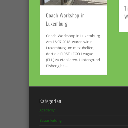
T
Coach-Workshop in
W
Luxemburg
Coach-Workshop in Luxemburg
Am 16.07.2018 waren wir in
Luxemburg um mitzuhelfen,
dort die FIRST LEGO League
(FLL) zu etablieren. Hintergrund
Bisher gibt …
Kategorien
Academy
Bauanleitung