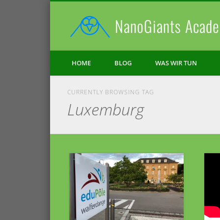
NanoGiants Acade
Facebook
Vimeo
HOME
BLOG
WAS WIR TUN
CURRENTLY BROWSING TAG
Luxemburg