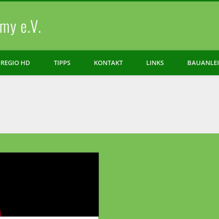
my e.V.
REGIO HD
TIPPS
KONTAKT
LINKS
BAUANLE