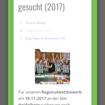
gesucht (2017)
Thomas Madeya
9. September 2017
Blog
,
Regional-Wettbewerb HD
Für unseren
Regionalwettbewerb
am
18.11.2017
an der
Uni
Heidelberg
suchen wir noch