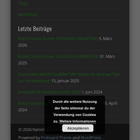
Tipps
Workshop
Letzte Beiträge
Robot-Game-Scores 2025/2026 UNEARTHED
5. März
2026
Robot-Game-Scores 2024/2025 SUBMERGED
31. März
2025
Zum ersten Mal im Qualifier? Wir haben da ein paar Tips
zur Vorbereitung.
15. Januar 2025
Jumpstart-Workshops Herbst 2024
1. Juni 2024
Durch die weitere Nutzung
Robot-Game-Scores 2023/2024 MASTER PIECE
15. April
der Seite stimmst du der
2024
Verwendung von Cookies
zu.
Weitere Informationen
Akzeptieren
© 2026 NanoGiants Academy e.V.
Powered by
Pinboard Theme
and
WordPress