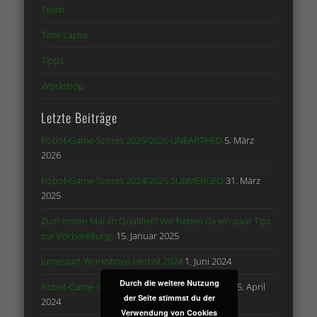
Team
Time Lapse
Tipps
Workshop
Letzte Beiträge
Robot-Game-Scores 2025/2026 UNEARTHED
5. März
2026
Robot-Game-Scores 2024/2025 SUBMERGED
31. März
2025
Zum ersten Mal im Qualifier? Wir haben da ein paar Tips
zur Vorbereitung.
15. Januar 2025
Jumpstart-Workshops Herbst 2024
1. Juni 2024
Durch die weitere Nutzung
Robot-Game-Scores 2023/2024 MASTER PIECE
15. April
der Seite stimmst du der
2024
Verwendung von Cookies