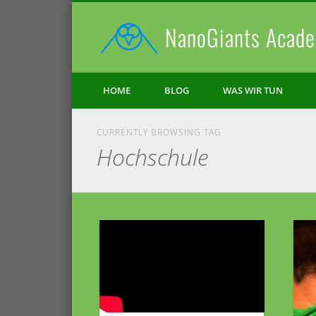
NanoGiants Acade
Facebook
Vimeo
HOME
BLOG
WAS WIR TUN
CURRENTLY BROWSING TAG
Hochschule