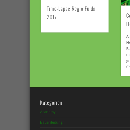
Time-Lapse Regio Fulda
C
2017
H
Am
H
B
d
go
Co
Kategorien
Academy
Bauanleitung