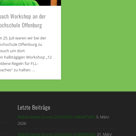
oach Workshop an der
ochschule Offenburg
 25. Juli waren wir bei der
ochschule Offenburg zu
esuch um dort
en halbtägigen Workshop „12
ldene Regeln für FLL-
aches“ zu halten. …
Letzte Beiträge
Robot-Game-Scores 2025/2026 UNEARTHED
5. März
2026
Robot-Game-Scores 2024/2025 SUBMERGED
31. März