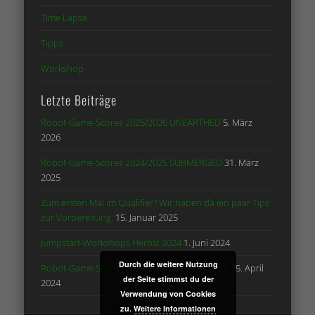
Time Lapse
Tipps
Workshop
Letzte Beiträge
Robot-Game-Scores 2025/2026 UNEARTHED
5. März
2026
Robot-Game-Scores 2024/2025 SUBMERGED
31. März
2025
Zum ersten Mal im Qualifier? Wir haben da ein paar Tips
zur Vorbereitung.
15. Januar 2025
Jumpstart-Workshops Herbst 2024
1. Juni 2024
Durch die weitere Nutzung
Robot-Game-Scores 2023/2024 MASTER PIECE
15. April
der Seite stimmst du der
2024
Verwendung von Cookies
zu.
Weitere Informationen