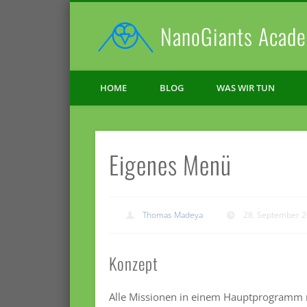
NanoGiants Acade
Facebook
Vimeo
HOME
BLOG
WAS WIR TUN
Eigenes Menü
Thomas Madeya
28. September 
Konzept
Alle Missionen in einem Hauptprogramm 