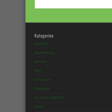
Kategorien
Academy
Bauanleitung
Berichte
Blog
Curriculum
Entenspiel
FLL Team 2006-2013
Home