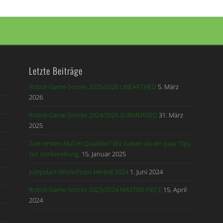
Letzte Beiträge
Robot-Game-Scores 2025/2026 UNEARTHED
5. März
2026
Robot-Game-Scores 2024/2025 SUBMERGED
31. März
2025
Zum ersten Mal im Qualifier? Wir haben da ein paar Tips
zur Vorbereitung.
15. Januar 2025
Jumpstart-Workshops Herbst 2024
1. Juni 2024
Robot-Game-Scores 2023/2024 MASTER PIECE
15. April
2024