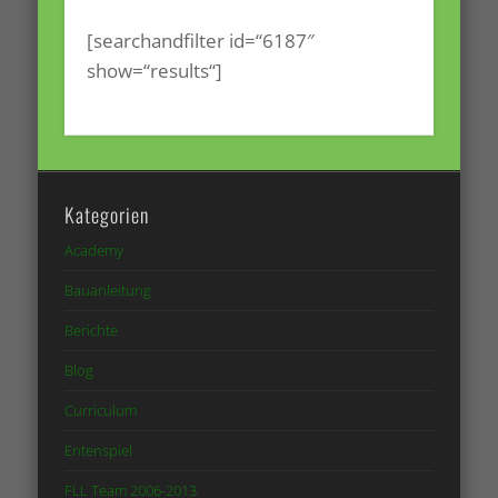
[searchandfilter id=“6187″
show=“results“]
Kategorien
Academy
Bauanleitung
Berichte
Blog
Curriculum
Entenspiel
FLL Team 2006-2013